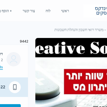
ראשי
לוח
צור קשר
+ הוסף ב
9442
דוו
: 2
ds
422