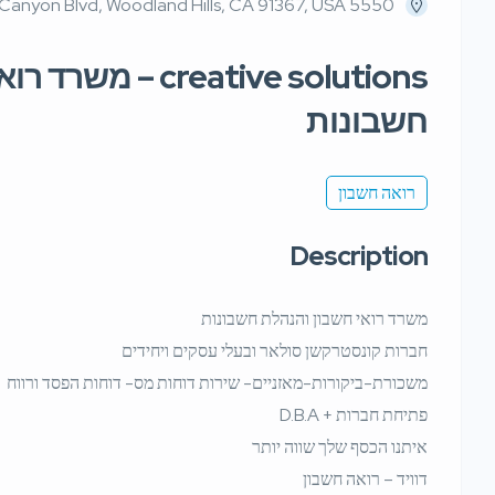
5550 Topanga Canyon Blvd, Woodland Hills, CA 91367, USA
creative solutions 
חשבונות
רואה חשבון
Description
משרד רואי חשבון והנהלת חשבונות
חברות קונסטרקשן סולאר ובעלי עסקים ויחידים
משכורת-ביקורות-מאזניים- שירות דוחות מס- דוחות הפסד ורווח
פתיחת חברות + D.B.A
איתנו הכסף שלך שווה יותר
דוויד – רואה חשבון