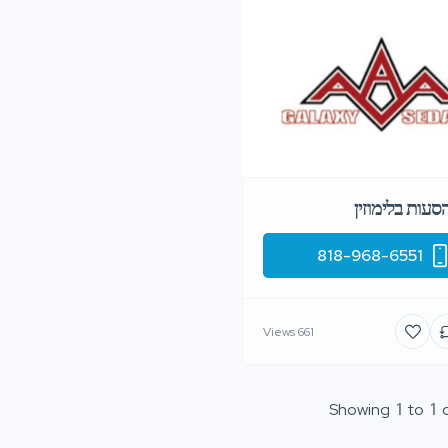
סעות בלימוזין
818-968-6551
661 Views
Showing
1
to
1