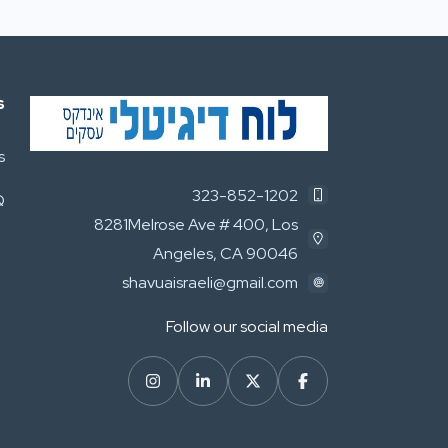
s
s
323-852-1202
Q
8281Melrose Ave # 400, Los
Angeles, CA 90046
shavuaisraeli@gmail.com
Follow our social media