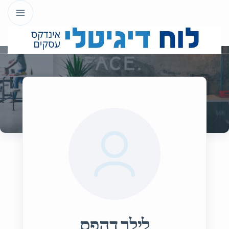
לילך דהפס