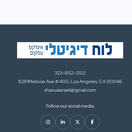
323-852-1202
8281Melrose Ave # 400, Los Angeles, CA 90046
shavuaisraeli@gmail.com
Follow our social media