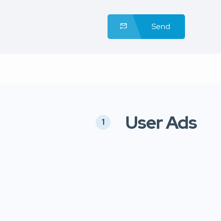
Send
User Ads
1