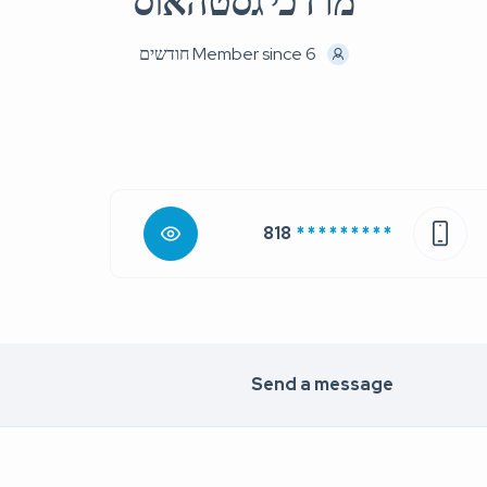
מרדכי גסטהאוס
Member since 6 חודשים
818
* * * * * * * * *
Send a message