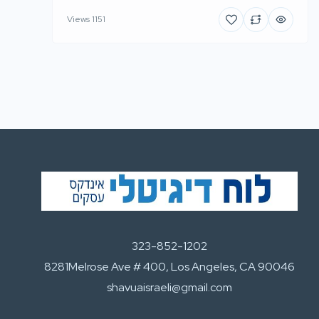
1151 Views
323-852-1202
8281Melrose Ave # 400, Los Angeles, CA 90046
shavuaisraeli@gmail.com