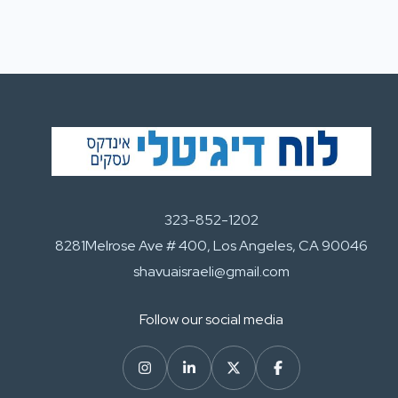
323-852-1202
8281Melrose Ave # 400, Los Angeles, CA 90046
shavuaisraeli@gmail.com
Follow our social media