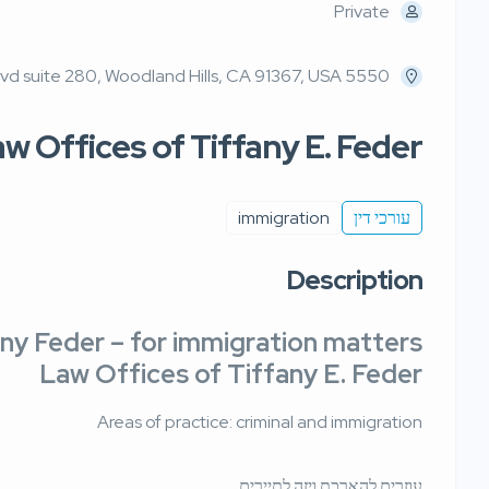
Private
5550 Topanga Canyon Blvd suite 280, Woodland Hills, CA 91367, USA
w Offices of Tiffany E. Feder
עורכי דין
immigration
Description
ny Feder – for immigration matters
Law Offices of Tiffany E. Feder
Areas of practice: criminal and immigration
עוזרים להארכת ויזה לתיירים