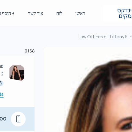
ראשי
לוח
צור קשר
+ הוסף ב
Law Offices of Tiffany E. 
9168
עו
: 2
ds
500