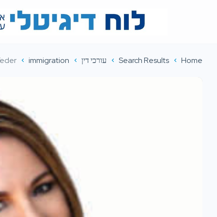
Home
Search Results
עורכי דין
immigration
Feder