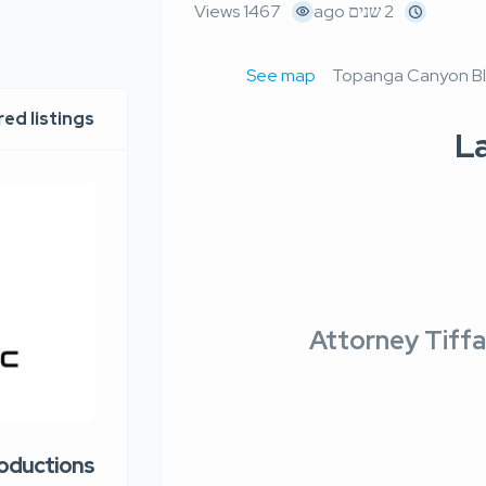
2 שנים ago
1467 Views
See map
ed listings
La
Attorney Tiffa
roductions