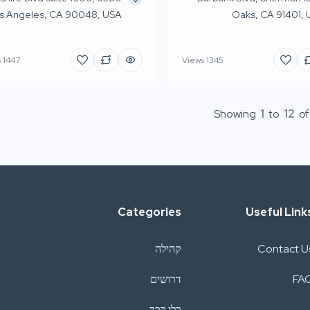
s Angeles, CA 90048, USA
Oaks, CA 91401,
1447 Views
1345 Views
Showing
1
to
12
o
Categories
Useful Link
Contact U
קהילה
FA
דרושים
כלי רכב