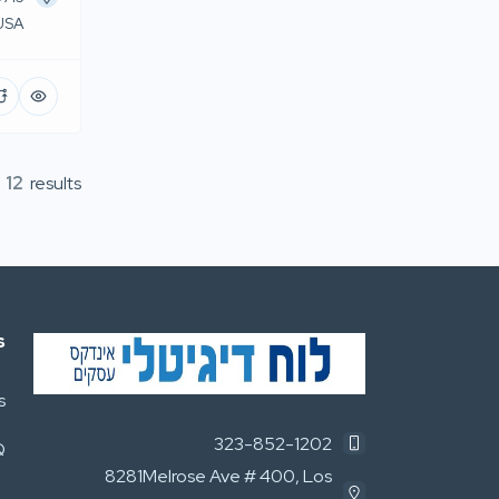
 USA
f
12
results
s
s
323-852-1202
Q
8281Melrose Ave # 400, Los