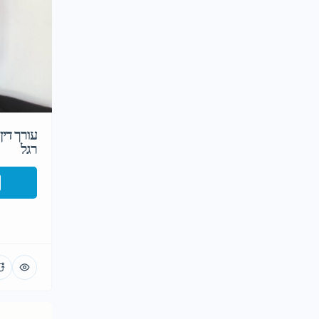
עורך דין
רגל