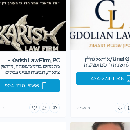
Uriel Gdolian/אוריאל גדולין –
Karish Law Firm, PC –
 לתאונות דרכים ופציעות
מתמחים בדיני משפחה, גירושין,
צוואות, תביעות וענייני עסקים
424-274-1046
904-770-6366
131 Views
181 Views