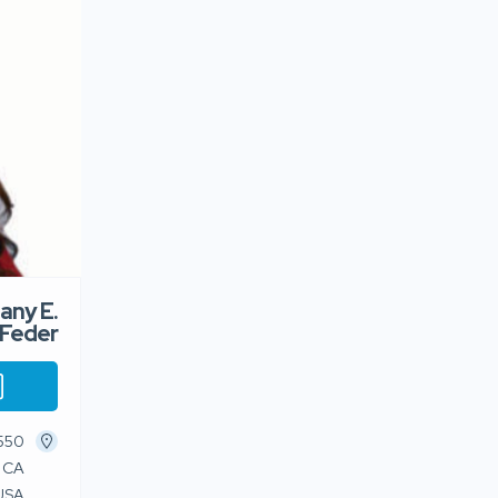
any E.
Feder
, CA
 USA