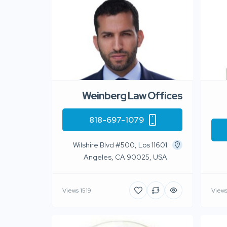
Weinberg Law Offices
818-697-1079
11601 Wilshire Blvd #500, Los
Angeles, CA 90025, USA
1519 Views